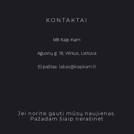
KONTAKTAI
MB Kaip Kam
Aguonų g. 19, Vilnius, Lietuva
El.paštas:
labas@kaipkam.lt
Jei norite gauti mūsų naujienas.
Pažadam šiaip nerašinėt