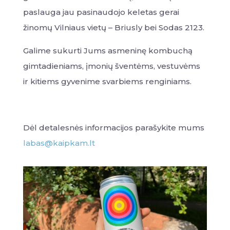
paslauga jau pasinaudojo keletas gerai
žinomų Vilniaus vietų – Briusly bei Sodas 2123.
Galime sukurti Jums asmeninę kombuchą
gimtadieniams, įmonių šventėms, vestuvėms
ir kitiems gyvenime svarbiems renginiams.
Dėl detalesnės informacijos parašykite mums
labas@kaipkam.lt