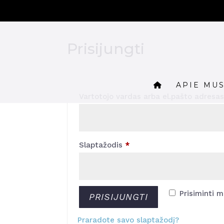
Prisijungti
APIE MU
Vartotojo vardas arba el.pašto adresa
Privalomas
Slaptažodis
*
Prisiminti 
PRISIJUNGTI
Praradote savo slaptažodį?