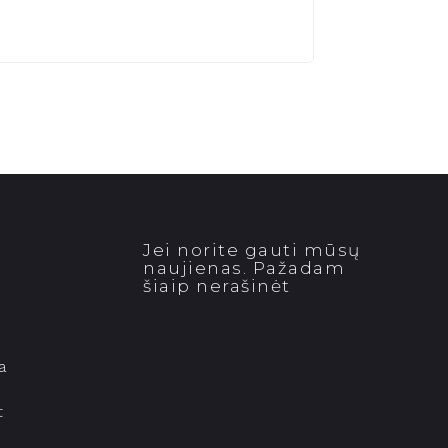
Jei norite gauti mūsų
naujienas. Pažadam
šiaip nerašinėt
a
t