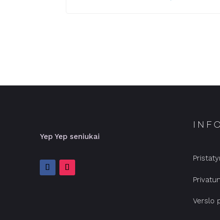
INF
Yep Yep seniukai
Pristat
Privatu
Verslo 