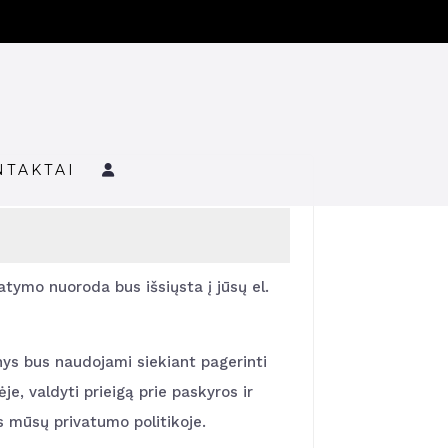
NTAKTAI
tymo nuoroda bus išsiųsta į jūsų el.
s bus naudojami siekiant pagerinti
ėje, valdyti prieigą prie paskyros ir
is mūsų privatumo politikoje.