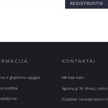
REGISTRUOTIS
ORMACIJA
KONTAKTAI
ymo ir grąžinimo sąlygos
MB Kaip Kam
mo politika
Aguonų g. 19, Vilnius, Lietuv
pasiūlymai
El.paštas:
labas@kaipkam.l