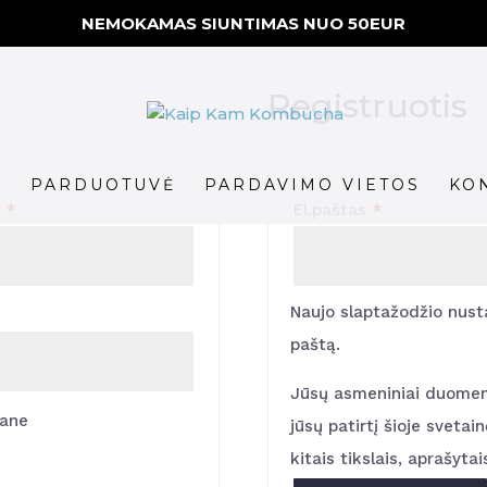
NEMOKAMAS SIUNTIMAS NUO 50EUR
Registruotis
S
PARDUOTUVĖ
PARDAVIMO VIETOS
KO
Privalomas
Privalomas
s
*
El.paštas
*
Naujo slaptažodžio nusta
paštą.
Jūsų asmeniniai duomeny
mane
jūsų patirtį šioje svetain
kitais tikslais, aprašyta