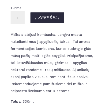
Turime
produkto
Į KREPŠELĮ
kiekis:
Eglių
Miškais atėjusi kombucha. Lengvu mostu
spyglių
nukelianti mus į spygliuočių takus. Tai antros
kombucha
fermentacijos kombucha, kurios sudėtyje glūdi
mūsų pačių malti eglės spygliai. Prisipažįstame,
tai lietuviškiausias mūsų gėrimas – spyglius
nektarui randame Trakų miškuose. Šį unikalų
skonį papildo vizualiai raminanti žalia spalva.
Rekomenduojame pamišusiems dėl miško ir
neįprasto švelnumo entuziastams.
Talpa
: 330ml