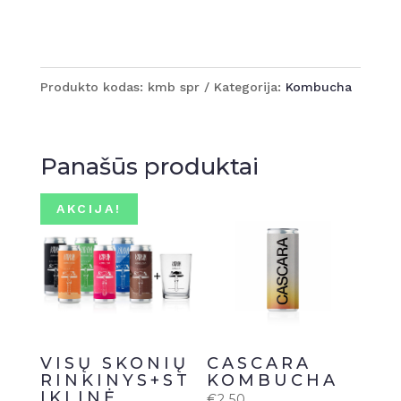
Produkto kodas:
kmb spr
Kategorija:
Kombucha
Panašūs produktai
AKCIJA!
VISŲ SKONIŲ
CASCARA
RINKINYS+ST
KOMBUCHA
IKLINĖ
€
2.50